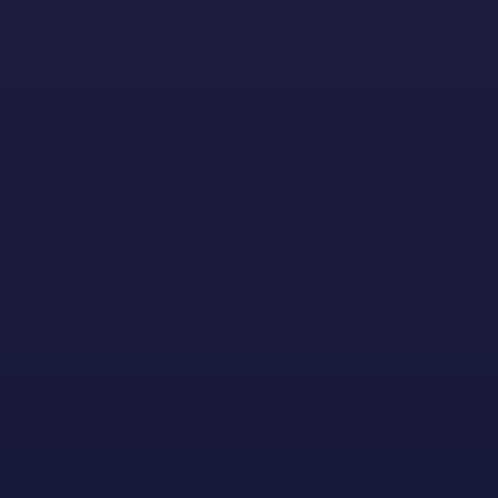
智慧城市
利用技术优化城市管理和服务