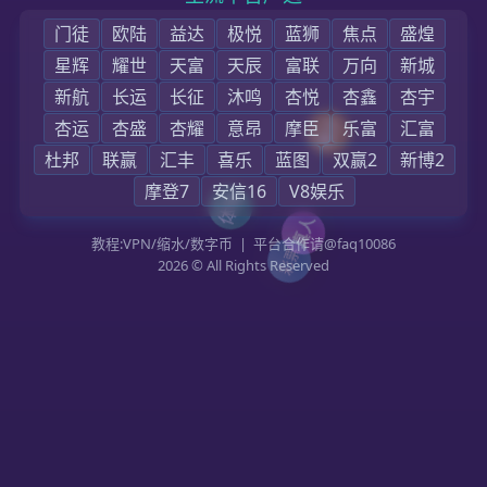
首页
关于我们
新闻快讯