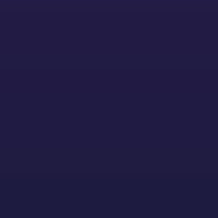
游戏美术设计
设计游戏中的视觉元素和艺术风格